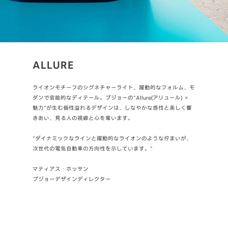
ALLURE
EMO
ス）＝洗
ライオンモチーフのシグネチャーライト、躍動的なフォルム、モ
身体とク
います。新
ダンで官能的なディテール。プジョーの
"Allure(アリュール) ＝
自設計のi
9X8」の開
魅力"が生む個性溢れるデザインは、しなやかな感性と美しく響
質でしな
れていま
きあい、見る人の視線と心を奪います。
ル"Emo
“ダイナミックなラインと躍動的なライオンのような佇まいが、
”エモー
を与え続け
次世代の電気自動車の方向性を示しています。”
能的なド
デザイン、
マティアス・ホッサン
ジェロー
プジョーデザインディレクター
プジョー