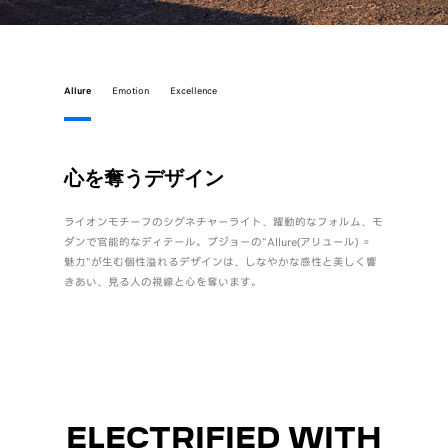
Allure
Emotion
Excellence
心を奪うデザイン
直感
ライオンモチーフのシグネチャーライト、躍動的なフォルム、モ
身体とク
ダンで官能的なディテール。プジョーの"Allure(アリュール) ＝
自設計のi
魅力"が生む個性溢れるデザインは、しなやかな感性と美しく響
質でしな
きあい、見る人の視線と心を奪います。
ル“Emot
ELECTRIFIED WITH