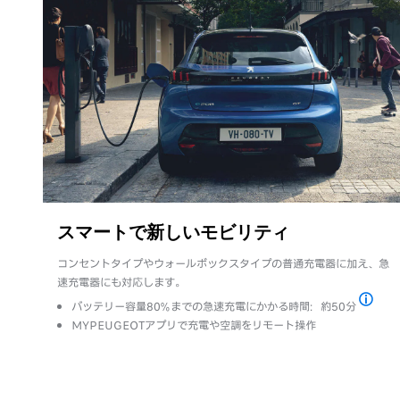
スマートで新しいモビリティ
コンセントタイプやウォールボックスタイプの普通充電器に加え、急
速充電器にも対応します。
バッテリー容量80%までの急速充電にかかる時間：約50分
充電時間
MYPEUGEOTアプリで充電や空調をリモート操作