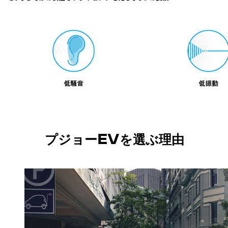
低騒音
低振動
プジョーEVを選ぶ理由