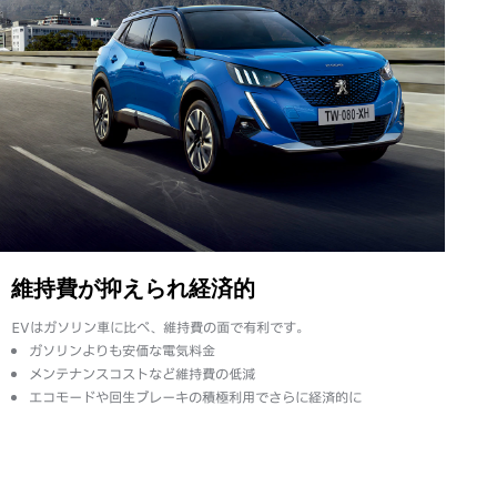
維持費が抑えられ経済的
EVはガソリン車に比べ、維持費の面で有利です。
ガソリンよりも安価な電気料金
メンテナンスコストなど維持費の低減
（気象、渋滞等）や運転方法（急発進、エアコン使用等）に応じて走行距離は大き
エコモードや回生ブレーキの積極利用でさらに経済的に