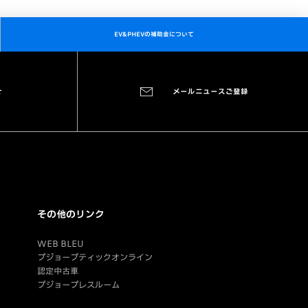
EV&PHEVの補助金について
せ
メールニュースご登録
その他のリンク
WEB BLEU
プジョーブティックオンライン
認定中古車
プジョープレスルーム