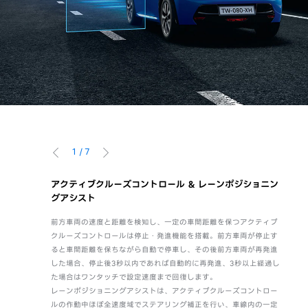
1
/
7
前へ
次へ
アクティブクルーズコントロール ＆ レーンポジショニン
アク
グアシスト
前方
ムの採用によ
トリック・コモン・モジュラー・プラットフォーム
前方車両の速度と距離を検知し、一定の車間距離を保つアクティブ
合に
ラゲッジスペ
クルーズコントロールは停止・発進機能を搭載。前方車両が停止す
作動範
ウムイオンバ
ると車間距離を保ちながら自動で停車し、その後前方車両が再発進
60
離
は、
した場合、停止後3秒以内であれば自動的に再発進、3秒以上経過し
るい
mの保証が付帯します。
一充電走行距離は定められた試験条件での値です。お客様の使用環境（気象、渋滞等）や
た場合はワンタッチで設定速度まで回復します。
す。
レーンポジショニングアシストは、アクティブクルーズコントロー
知能
ルの作動中ほぼ全速度域でステアリング補正を行い、車線内の一定