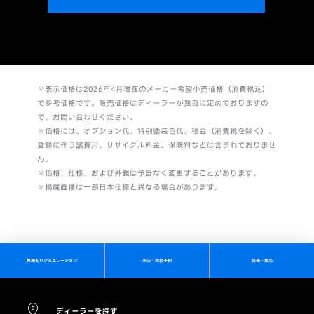
※表示価格は2026年4月現在のメーカー希望小売価格（消費税込）
で参考価格です。販売価格はディーラーが独自に定めておりますの
で、お問い合わせください。
※価格には、オプション代、特別塗装色代、税金（消費税を除く）、
登録に伴う諸費用、リサイクル料金、保険料などは含まれておりませ
ん。
※価格、仕様、および外観は予告なく変更することがあります。
※掲載画像は一部日本仕様と異なる場合があります。
見積もりシミュレーション
来店・商談予約
装備・諸元
ディーラーを探す