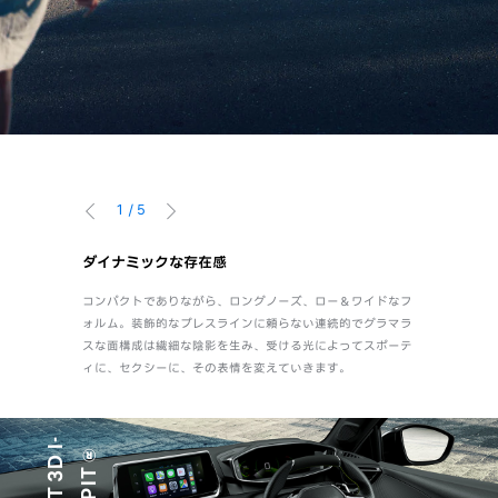
1
/
5
前へ
次へ
ダイナミックな存在感
フロント
ル、空力性
コンパクトでありながら、ロングノーズ、ロー＆ワイドなフ
ライオンの
。これらの特
ォルム。装飾的なプレスラインに頼らない連続的でグラマラ
ナミックな
ます。
スな面構成は繊細な陰影を生み、受ける光によってスポーテ
のLEDライ
ィに、セクシーに、その表情を変えていきます。
た。