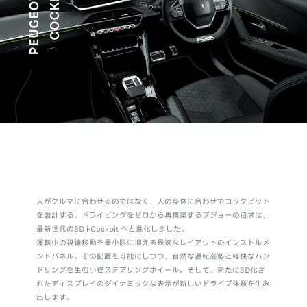
P
E
U
G
E
O
T
3
D
I
-
C
O
C
K
P
I
T
®
人がクルマに合わせるのではなく、人の身体に合わせてコックピット
を設計する。ドライビングをゼロから再構築するプジョーの追求は、
最新世代の3D i-Cockpit へと進化しました。
運転中の視線移動を最小限に抑える最適なレイアウトのインストルメ
ントパネル。その配置を可能にしつつ、自然な運転姿勢と軽快なハン
ドリングを生む小径ステアリングホイール。そして、新たに3D化さ
れたディスプレイのダイナミックな表示が新しいドライブ体験を生み
出します。