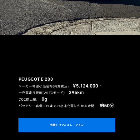
PEUGEOT E-208
¥5,124,000 ～
メーカー希望小売価格(消費税込)：
395km
一充電走行距離(WLTCモード)：
0g
CO2排出量：
約50分
バッテリー容量80%までの急速充電にかかる時間：
見積もりシミュレーション