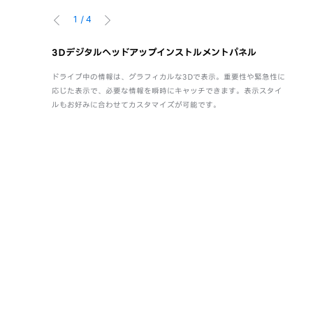
1
/
4
前へ
次へ
3Dデジタルヘッドアップインストルメントパネル
エレ
しやすい角度
ドライブ中の情報は、グラフィカルな3Dで表示。重要性や緊急性に
E-
の前後には
応じた表示で、必要な情報を瞬時にキャッチできます。表示スタイ
ブモ
ンやタブレッ
ルもお好みに合わせてカスタマイズが可能です。
のド
サポ