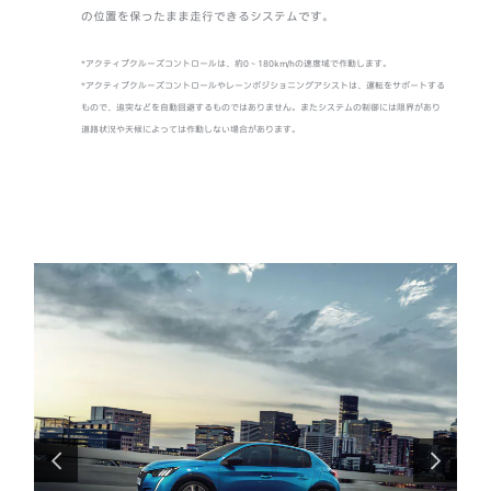
の位置を保ったまま走行できるシステムです。
*アク
*アクティブクルーズコントロールは、約0～180km/hの速度域で作動します。
あり、
*アクティブクルーズコントロールやレーンポジショニングアシストは、運転をサポートする
などに
もので、追突などを自動回避するものではありません。またシステムの制御には限界があり
でつね
道路状況や天候によっては作動しない場合があります。
ん。
前へ
次へ