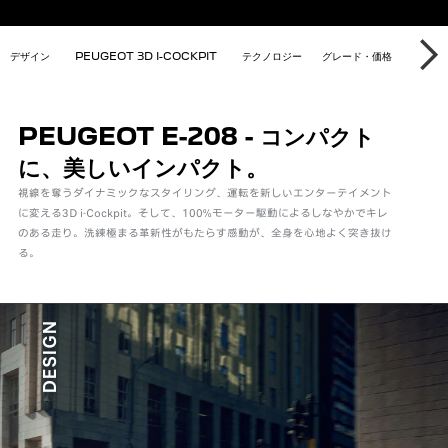
T E-208
デザイン
PEUGEOT 3D I-COCKPIT
テクノロジー
グレード・価格
WEB
次
PEUGEOT E-208 - コンパクト
に、美しいインパクト。
視線を奪うダイナミックなスタイリング、運転を新しいエンターテイメント
に変える3D i-Cockpit。そして、100%モーター駆動によるしなやかでキレ
のある走り。洗練極まる革新性がもたらす感動が、全身を心地よく突き抜け
る。
DESIGN