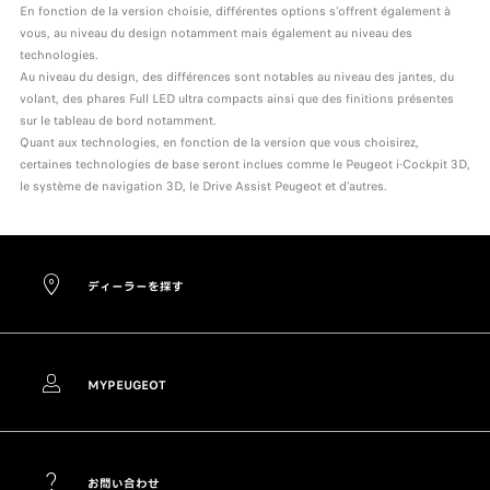
En fonction de la version choisie, différentes options s’offrent également à
vous, au niveau du design notamment mais également au niveau des
technologies.
Au niveau du design, des différences sont notables au niveau des jantes, du
volant, des phares Full LED ultra compacts ainsi que des finitions présentes
sur le tableau de bord notamment.
Quant aux technologies, en fonction de la version que vous choisirez,
certaines technologies de base seront inclues comme le Peugeot i-Cockpit 3D,
le système de navigation 3D, le Drive Assist Peugeot et d’autres.
ディーラーを探す
MYPEUGEOT
お問い合わせ