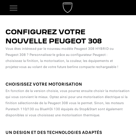
CONFIGUREZ VOTRE
NOUVELLE PEUGEOT 308
Vous êtes intéressé par le nouveau modèle Peugeot 308 HYBRID ou
Peugeot 308 ? Personnalisez-le grâce au configurateur Peugeot :
choisissez la finition, la motorisation, la couleur, les équipements et
projetez-vous au volant de votre future berline compacte rechargeable !
CHOISISSEZ VOTRE MOTORISATION
En fonction de la version choisie, vous pourrez ensuite choisir la motorisation
qui vous convient le mieux. Optez ainsi pour une motorisation électrique si la
finition sélectionnée de la Peugeot 308 vous le permet. Sinon, les moteurs
Puretech 110/130 ou BlueHDi 130 équipés du Stop&Start sont également
disponibles si vous choisissez une motorisation thermique.
UN DESIGN ET DES TECHNOLOGIES ADAPTÉS