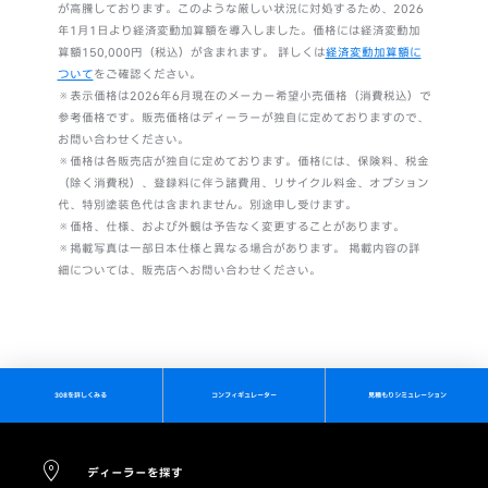
が高騰しております。このような厳しい状況に対処するため、2026
年1月1日より経済変動加算額を導入しました。‎‎価格には経済変動加
算額150,000円（税込）が含まれます。 詳しくは
経済変動加算額に
ついて
をご確認ください。
※表示価格は2026年6月現在のメーカー希望小売価格（消費税込）で
参考価格です。販売価格はディーラーが独自に定めておりますので、
お問い合わせください。
※価格は各販売店が独自に定めております。価格には、保険料、税金
（除く消費税）、登録料に伴う諸費用、リサイクル料金、オプション
代、特別塗装色代は含まれません。別途申し受けます。
※価格、仕様、および外観は予告なく変更することがあります。
※掲載写真は一部日本仕様と異なる場合があります。 掲載内容の詳
細については、販売店へお問い合わせください。
308を詳しくみる
コンフィギュレーター
見積もりシミュレーション
ディーラーを探す