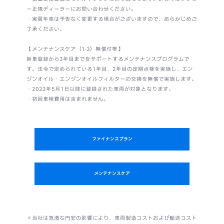
ー正規ディーラーにお問い合わせください。
・実質年率は予告なく変更する場合がございますので、あらかじめご
了承ください。
【メンテナンスケア（1-3）無償付帯】
新車登録から3年目までをサポートするメンテナンスプログラムで
す。法令で定められている1年目、2年目の定期点検を実施し、エン
ジンオイル・エンジンオイルフィルターの交換を無償で実施します。
・2023年5月1日以降に登録された車両が対象となります。
・初回車検費用は含まれません。
ファイナンスプラン
メンテナンスケア
※当社は急激な円安の影響により、車両製造コストおよび輸送コスト