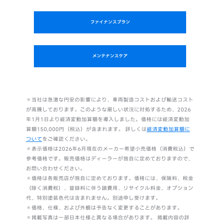
ファイナンスプラン
メンテナンスケア
※当社は急激な円安の影響により、車両製造コストおよび輸送コスト
が高騰しております。このような厳しい状況に対処するため、2026
年1月1日より経済変動加算額を導入しました。‎‎価格には経済変動加
算額150,000円（税込）が含まれます。 詳しくは
経済変動加算額に
ついて
をご確認ください。
※表示価格は2026年6月現在のメーカー希望小売価格（消費税込）で
参考価格です。販売価格はディーラーが独自に定めておりますので、
お問い合わせください。
※価格は各販売店が独自に定めております。価格には、保険料、税金
（除く消費税）、登録料に伴う諸費用、リサイクル料金、オプション
代、特別塗装色代は含まれません。別途申し受けます。
※価格、仕様、および外観は予告なく変更することがあります。
※掲載写真は一部日本仕様と異なる場合があります。 掲載内容の詳