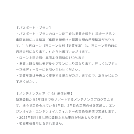
【パスポート・プラン】
・パスポート・プランのローン終了時は据置金額を1. 現金一括払 2.
車両売却による精算（車両売却価格と据置金額の差額精算がありま
す。）3.再ローン（再ローン金利［実質年率］は、再ローン契約時の
通常金利になります。）からお選びいただけます。
・ローン上限金額：車両本体価格の150％まで
・据置上限金額はモデルやプランにより異なります。詳しくはプジョ
ー正規ディーラーにお問い合わせください。
・実質年率は予告なく変更する場合がございますので、あらかじめご
了承ください。
【メンテナンスケア（1-3）無償付帯】
新車登録から3年目までをサポートするメンテナンスプログラムで
す。法令で定められている1年目、2年目の定期点検を実施し、エン
ジンオイル・エンジンオイルフィルターの交換を無償で実施します。
・2023年5月1日以降に登録された車両が対象となります。
・初回車検費用は含まれません。