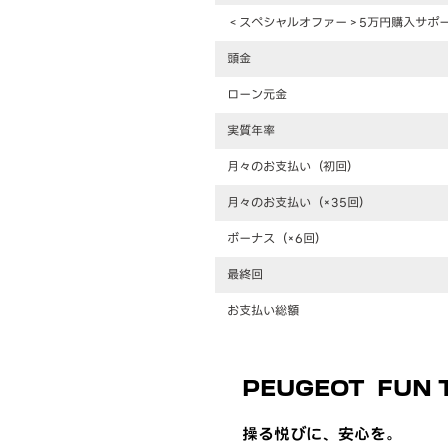
＜スペシャルオファー＞5万円購入サポ
頭金
ローン元金
実質年率
月々のお支払い（初回）
月々のお支払い（×35回）
ボーナス（×6回）
最終回
お支払い総額
PEUGEOT FUN T
操る悦びに、安心を。