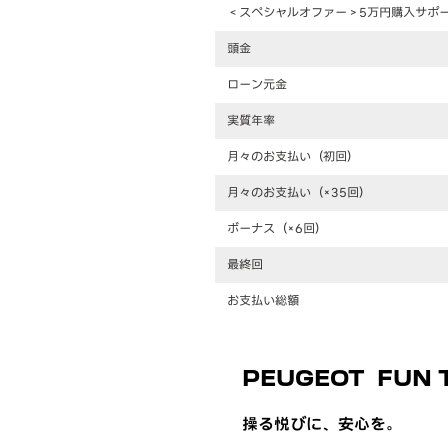
＜スペシャルオファー＞5万円購入サポ
頭金
ローン元金
実質年率
月々のお支払い（初回）
月々のお支払い（×35回）
ボーナス（×6回）
最終回
お支払い総額
PEUGEOT FUN T
操る悦びに、安心を。