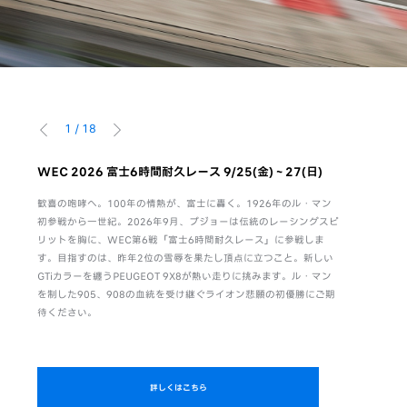
1
/
18
前へ
次へ
。感性
WEC 2026 富士6時間耐久レース 9/25(金)～27(日)
WEC F
8/6(木)-9
歓喜の咆哮へ。100年の情熱が、富士に轟く。1926年のル・マン
活躍
初参戦から一世紀。2026年9月、プジョーは伝統のレーシングスピ
富士6時間
のは、
リットを胸に、WEC第6戦「富士6時間耐久レース」に参戦しま
ト。キャン
がら、
す。目指すのは、昨年2位の雪辱を果たし頂点に立つこと。新しい
項ご回答いた
独自の
GTiカラーを纏うPEUGEOT 9X8が熱い走りに挑みます。ル・マン
PEUGEO
る。さ
を制した905、908の血統を受け継ぐライオン悲願の初優勝にご期
待ください。
詳しくはこちら