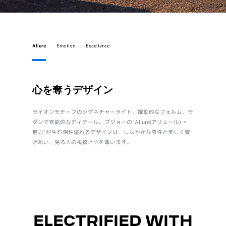
Allure
Emotion
Excellence
心を奪うデザイン
直感
ライオンモチーフのシグネチャーライト、躍動的なフォルム、モ
身体とク
ダンで官能的なディテール。プジョーの"Allure(アリュール) ＝
自設計のi
魅力"が生む個性溢れるデザインは、しなやかな感性と美しく響
質でしな
きあい、見る人の視線と心を奪います。
ル“Emot
ELECTRIFIED WITH