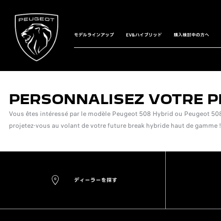
モデルラインアップ
EV&ハイブリッド
購入検討中の方へ
PERSONNALISEZ VOTRE P
Vous êtes intéressé par le modèle Peugeot 508 Hybrid ou Peugeot 508 S
projetez-vous au volant de votre future break hybride haut de gamme !
ディーラーを探す